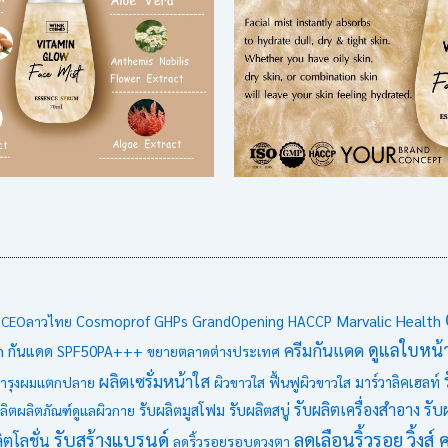
Marvalic Health
CEOลาวไทย
Cosmoprof
GHPs
GrandOpening
HACCP
ดูแลใบหน้
ครีมกันแดด
m
กันแดด SPF50PA+++
ขยายตลาดต่างประเทศ
ผลิตเซรั่มหน้าใส
ำรุงผมแตกปลาย
ผิวขาวใส
ฟื้นฟูผิวขาวใส
มาร์วาลิคเฮลท์
รับ
รับผลิตเครื่องสำอาง
รับผลิตมูสโฟม
รับผลิตสบู่
ลิตผลิตภัณฑ์ดูแลผิวกาย
รับสร้างแบรนด์
ลดเลือนริ้วรอย
วิ้งส
ิตโลชั่น
ลดริ้วรอยรอบดวงตา