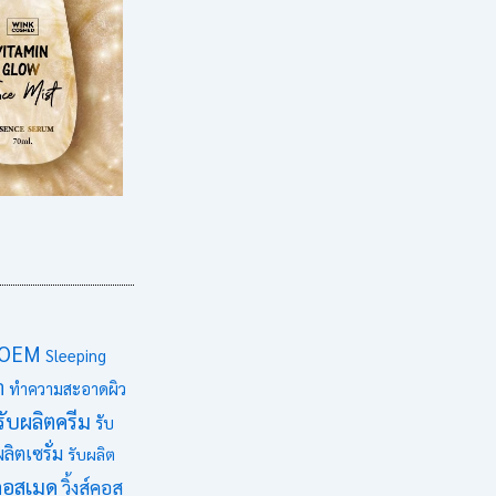
OEM
Sleeping
า
ทำความสะอาดผิว
รับผลิตครีม
รับ
ผลิตเซรั่ม
รับผลิต
์ คอสเมด
วิ้งส์คอส