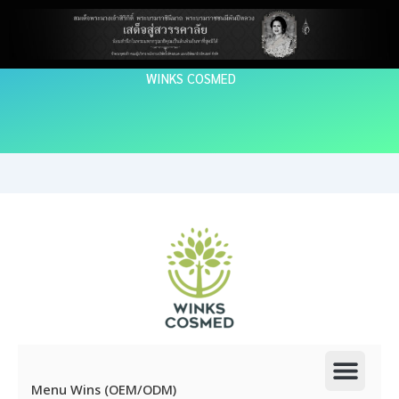
Skip
to
content
WINKS COSMED
Men
Menu Wins (OEM/ODM)