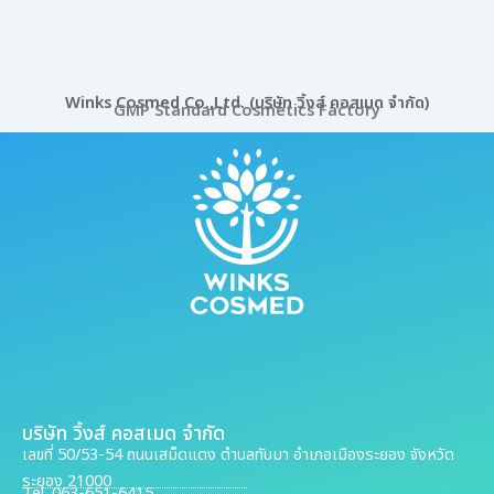
Winks Cosmed Co.,Ltd. (บริษัท วิ้งส์ คอสเมด จำกัด)
GMP Standard Cosmetics Factory
บริษัท วิ้งส์ คอสเมด จำกัด
เลขที่ 50/53-54 ถนนเสม็ดแดง ตำบลทับมา อำเภอเมืองระยอง จังหวัด
ระยอง 21000
Tel. 063-651-6415