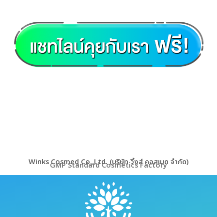
Winks Cosmed Co.,Ltd. (บริษัท วิ้งส์ คอสเมด จำกัด)
GMP Standard Cosmetics Factory