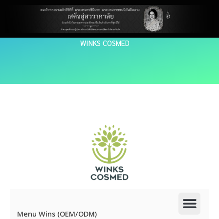
Skip
to
content
WINKS COSMED
Men
Menu Wins (OEM/ODM)