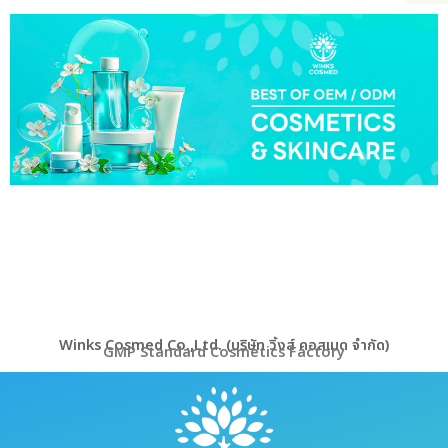
Winks Cosmed Co.,Ltd. (บริษัท วิ้งส์ คอสเมด จำกัด)
GMP Standard Cosmetics Factory