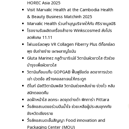
HOREC Asia 2025
Visit Marvalic Health at the Cambodia Health
& Beauty Business Matchinh 2025
Marvalic Health ร่วมทำบุญบริจาคให้กับ ศิริราชมูลนิธิ
โรงงานรับผลิตเครื่องสำอาง Winkscosmed ส่งโปร
ลดพิเศษ 11.11
ไฟเบอร์ลดพุง VR Collagen Fiberry Plus ดีท็อกซ์ลด
พุง ขับถ่ายง่าย เผาผลาญไขมัน
Gluta Marinez กลูต้ามาริเน่ซ์ วิตามินผิวขาวใส ตัวช่วย
บำรุงเพื่อผิวขาวใส
วิตามินก๊อบแก๊บ GOPGAB ฟื้นฟูข้อต่อ ลดอาการปวด
เข่า ปวดข้อ สร้างคอลลาเจนให้กระดูก
ดีไนท์ มัลติวิตามินพลัส วิตามินช่วยหลับง่าย ง่วงไว หลับ
สนิทตลอดคืน
ลดฝ้าหน้าใส ลดกระ ลดจุดด่างดำ พิททาร่า Pittara
วิ้งส์คอสเมดขอร่วมปันน้ำใจ ช่วยเหลือผู้ประสบอุทกภัย
จังหวัดเชียงราย
วิ้งส์คอสเมดเซ็นสัญญา Food innovation and
Packaging Center (MOU)