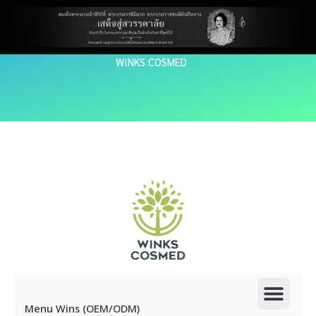
Skip
to
content
WINKS COSMED
Men
Menu Wins (OEM/ODM)