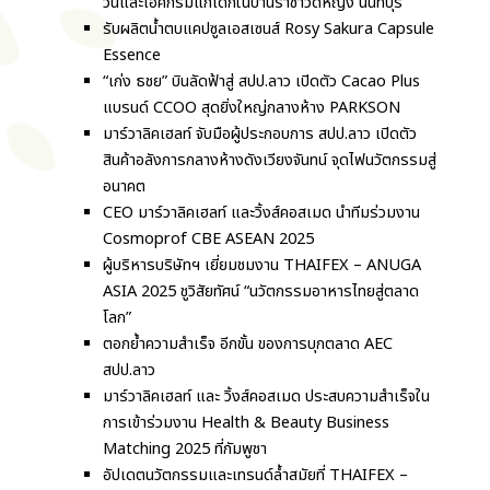
วันและไอศกรีมแก่เด็กในบ้านราชาวดีหญิง นนทบุรี
รับผลิตน้ำตบแคปซูลเอสเซนส์ Rosy Sakura Capsule
Essence
“เก่ง ธชย” บินลัดฟ้าสู่ สปป.ลาว เปิดตัว Cacao Plus
แบรนด์ CCOO สุดยิ่งใหญ่กลางห้าง PARKSON
มาร์วาลิคเฮลท์ จับมือผู้ประกอบการ สปป.ลาว เปิดตัว
สินค้าอลังการกลางห้างดังเวียงจันทน์ จุดไฟนวัตกรรมสู่
อนาคต
CEO มาร์วาลิคเฮลท์ และวิ้งส์คอสเมด นำทีมร่วมงาน
Cosmoprof CBE ASEAN 2025
ผู้บริหารบริษัทฯ เยี่ยมชมงาน THAIFEX – ANUGA
ASIA 2025 ชูวิสัยทัศน์ “นวัตกรรมอาหารไทยสู่ตลาด
โลก”
ตอกย้ำความสำเร็จ อีกขั้น ของการบุกตลาด AEC
สปป.ลาว
มาร์วาลิคเฮลท์ และ วิ้งส์คอสเมด ประสบความสำเร็จใน
การเข้าร่วมงาน Health & Beauty Business
Matching 2025 ที่กัมพูชา
อัปเดตนวัตกรรมและเทรนด์ล้ำสมัยที่ THAIFEX –