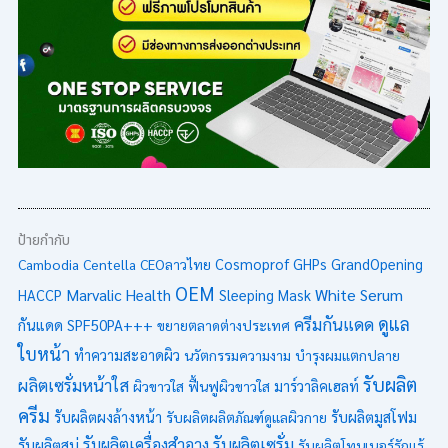
ป้ายกำกับ
Cambodia
Centella
CEOลาวไทย
Cosmoprof
GHPs
GrandOpening
OEM
Marvalic Health
White Serum
HACCP
Sleeping Mask
ดูแล
ครีมกันแดด
กันแดด SPF50PA+++
ขยายตลาดต่างประเทศ
ใบหน้า
ทำความสะอาดผิว
นวัตกรรมความงาม
บำรุงผมแตกปลาย
รับผลิต
ผลิตเซรั่มหน้าใส
ผิวขาวใส
ฟื้นฟูผิวขาวใส
มาร์วาลิคเฮลท์
ครีม
รับผลิตมูสโฟม
รับผลิตผงล้างหน้า
รับผลิตผลิตภัณฑ์ดูแลผิวกาย
รับผลิตเซรั่ม
รับผลิตเครื่องสำอาง
รับผลิตสบู่
รับผลิตโทนเนอร์รักแร้