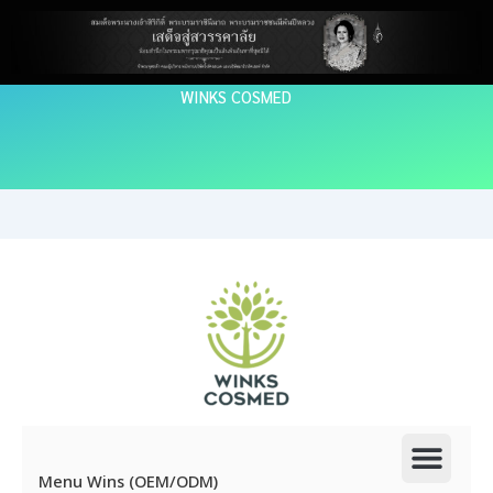
Skip
to
content
WINKS COSMED
Men
Menu Wins (OEM/ODM)