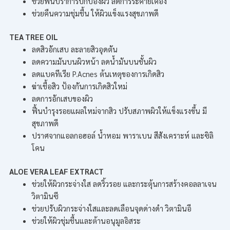
ช่วยฟื้นปราการปกป้องผิว ลดการระคายเคือง
ช่วยคืนความชุ่มชื้น ให้ผิวแข็งแรงสุขภาพดี
TEA TREE OIL
ลดสิวอักเสบ ละลายสิวอุดตัน
ลดความมันบนผิวหน้า ลดน้ำมันบนชั้นผิว
ลดแบคทีเรีย P.Acnes ต้นเหตุของการเกิดสิว
ฆ่าเชื้อสิว ป้องกันการเกิดสิวใหม่
ลดการอักเสบของผิว
ฟื้นบำรุงรอยแผลใหม่จากสิว ปรับสภาพผิวให้แข็งแรงขึ้น มี
สุขภาพดี
ปราศจากแอลกอฮอล์ น้ำหอม พาราเบน สีสังเคราะห์ และซิลิ
โคน
ALOE VERA LEAF EXTRACT
ช่วยให้ผิวกระจ่างใส ลดริ้วรอย และกระตุ้นการสร้างคอลลาเจน
วิตามินซี
ช่วยปรับผิวกระจ่างใสและลดเลือนจุดด่างดำ วิตามินอี
ช่วยให้ผิวชุ่มชื้นและต้านอนุมูลอิสระ