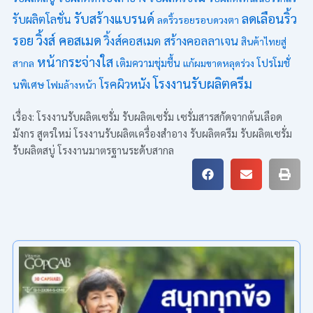
รับสร้างแบรนด์
ลดเลือนริ้ว
รับผลิตโลชั่น
ลดริ้วรอยรอบดวงตา
รอย
วิ้งส์ คอสเมด
วิ้งส์คอสเมด
สร้างคอลลาเจน
สินค้าไทยสู่
หน้ากระจ่างใส
โปรโมชั่
สากล
เติมความชุ่มชื้น
แก้ผมขาดหลุดร่วง
โรงงานรับผลิตครีม
โรคผิวหนัง
นพิเศษ
โฟมล้างหน้า
เรื่อง: โรงงานรับผลิตเซรั่ม รับผลิตเซรั่ม เซรั่มสารสกัดจากต้นเลือด
มังกร สูตรใหม่ โรงงานรับผลิตเครื่องสำอาง รับผลิตครีม รับผลิตเซรั่ม
รับผลิตสบู่ โรงงานมาตรฐานระดับสากล