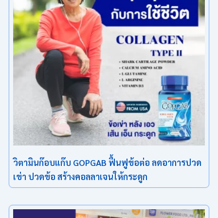
วิตามินก๊อบแก๊บ GOPGAB ฟื้นฟูข้อต่อ ลดอาการปวด
เข่า ปวดข้อ สร้างคอลลาเจนให้กระดูก