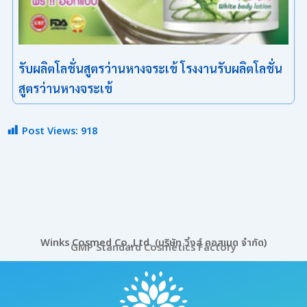
รับผลิตโลชั่นสูตรว่านหางจระเข้ โรงงานรับผลิตโลชั่น
สูตรว่านหางจระเข้
Post Views:
918
Winks Cosmed Co.,Ltd. (บริษัท วิ้งส์ คอสเมด จำกัด)
GMP Standard Cosmetics Factory