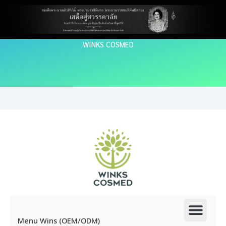
Skip
to
content
WINKS COSMED
Men
Menu Wins (OEM/ODM)