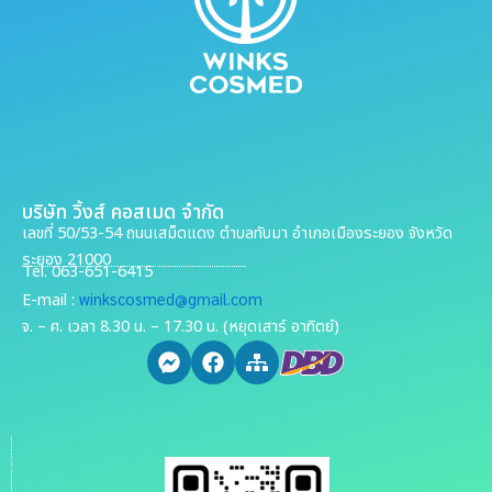
บริษัท วิ้งส์ คอสเมด จำกัด
เลขที่ 50/53-54 ถนนเสม็ดแดง ตำบลทับมา อำเภอเมืองระยอง จังหวัด
ระยอง 21000
Tel. 063-651-6415
winkscosmed@gmail.com
E-mail :
จ. – ศ. เวลา 8.30 น. – 17.30 น. (หยุดเสาร์ อาทิตย์)