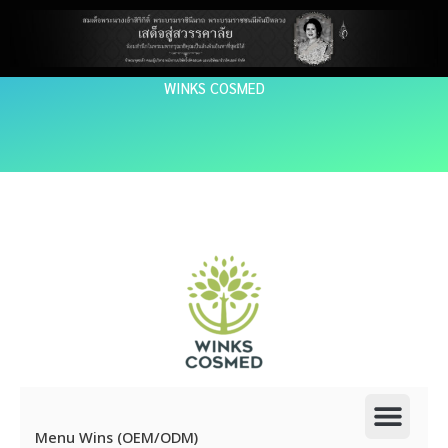
Skip
to
content
WINKS COSMED
Men
Menu Wins (OEM/ODM)