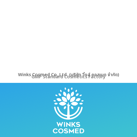
Winks Cosmed Co.,Ltd. (บริษัท วิ้งส์ คอสเมด จำกัด)
GMP Standard Cosmetics Factory