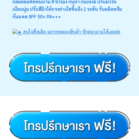
กลิ่มหอมติดทนนาน 8 ชั่วโมง กันน้ำ กันเหงื่อ ปรับผิวให้
เนียนนุ่ม ปรับสีผิวให้กระจ่างใสขึ้นถึง 2 ระดับ รับผลิตครีม
กันแดด SPF 50+ PA+++
สนใจสั่งผลิต อยากทดลองสินค้า ทักสอบถามได้เลยค่ะ