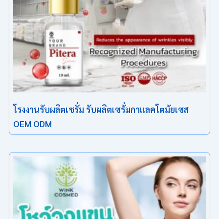
โรงงานรับผลิตเซรั่ม รับผลิตเซรั่มกาแลคโตมัยเซส
OEM ODM