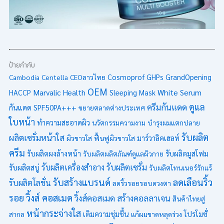
ป้ายกำกับ
Cambodia
Centella
CEOลาวไทย
Cosmoprof
GHPs
GrandOpening
OEM
Marvalic Health
White Serum
HACCP
Sleeping Mask
ดูแล
ครีมกันแดด
กันแดด SPF50PA+++
ขยายตลาดต่างประเทศ
ใบหน้า
ทำความสะอาดผิว
นวัตกรรมความงาม
บำรุงผมแตกปลาย
รับผลิต
ผลิตเซรั่มหน้าใส
ผิวขาวใส
ฟื้นฟูผิวขาวใส
มาร์วาลิคเฮลท์
ครีม
รับผลิตมูสโฟม
รับผลิตผงล้างหน้า
รับผลิตผลิตภัณฑ์ดูแลผิวกาย
รับผลิตเซรั่ม
รับผลิตเครื่องสำอาง
รับผลิตสบู่
รับผลิตโทนเนอร์รักแร้
รับสร้างแบรนด์
ลดเลือนริ้ว
รับผลิตโลชั่น
ลดริ้วรอยรอบดวงตา
รอย
วิ้งส์ คอสเมด
วิ้งส์คอสเมด
สร้างคอลลาเจน
สินค้าไทยสู่
หน้ากระจ่างใส
โปรโมชั่
สากล
เติมความชุ่มชื้น
แก้ผมขาดหลุดร่วง