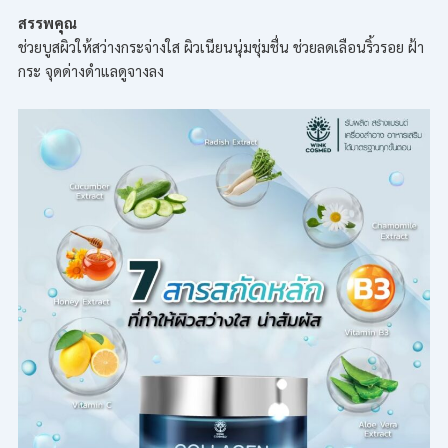
สรรพคุณ
ช่วยบูสผิวให้สว่างกระจ่างใส ผิวเนียนนุ่มชุ่มชื่น ช่วยลดเลือนริ้วรอย ฝ้า
กระ จุดด่างดำแลดูจางลง