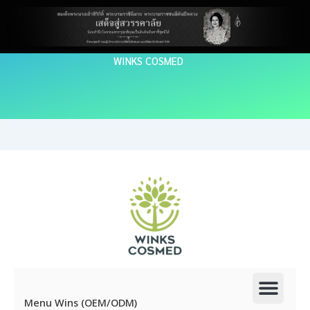
Skip
to
content
WINKS COSMED
Men
Menu Wins (OEM/ODM)