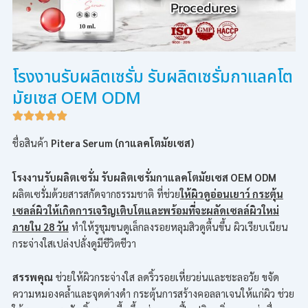
โรงงานรับผลิตเซรั่ม รับผลิตเซรั่มกาแลคโต
มัยเซส OEM ODM
ชื่อสินค้า
Pitera Serum (กาแลคโตมัยเซส)
โรงงานรับผลิตเซรั่ม รับผลิตเซรั่มกาแลคโตมัยเซส OEM ODM
ผลิตเซรั่มด้วยสารสกัดจากธรรมชาติ ที่ช่วย
ให้ผิวดูอ่อนเยาว์ กระตุ้น
เซลล์ผิวให้เกิดการเจริญเติบโตและพร้อมที่จะผลัดเซลล์ผิวใหม่
ภายใน 28 วัน
ทำให้รูขุมขนดูเล็กลงรอยหลุมสิวดูตื้นขึ้น ผิวเรียบเนียน
กระจ่างใสเปล่งปลั่งดูมีชีวิตชีวา
สรรพคุณ
ช่วยให้ผิวกระจ่างใส ลดริ้วรอยเหี่ยวย่นและชะลอวัย ขจัด
ความหมองคล้ำและจุดด่างดำ กระตุ้นการสร้างคอลลาเจนให้แก่ผิว ช่วย