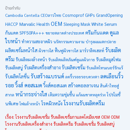
ป้ายกำกับ
Cambodia
Centella
CEOลาวไทย
Cosmoprof
GHPs
GrandOpening
OEM
Marvalic Health
White Serum
HACCP
Sleeping Mask
ดูแล
ครีมกันแดด
กันแดด SPF50PA+++
ขยายตลาดต่างประเทศ
ใบหน้า
ทำความสะอาดผิว
นวัตกรรมความงาม
บำรุงผมแตกปลาย
รับผลิต
ผลิตเซรั่มหน้าใส
ผิวขาวใส
ฟื้นฟูผิวขาวใส
มาร์วาลิคเฮลท์
ครีม
รับผลิตมูสโฟม
รับผลิตผงล้างหน้า
รับผลิตผลิตภัณฑ์ดูแลผิวกาย
รับผลิตเซรั่ม
รับผลิตเครื่องสำอาง
รับผลิตสบู่
รับผลิตโทนเนอร์รักแร้
รับสร้างแบรนด์
ลดเลือนริ้ว
รับผลิตโลชั่น
ลดริ้วรอยรอบดวงตา
รอย
วิ้งส์ คอสเมด
วิ้งส์คอสเมด
สร้างคอลลาเจน
สินค้าไทยสู่
หน้ากระจ่างใส
โปรโมชั่
สากล
เติมความชุ่มชื้น
แก้ผมขาดหลุดร่วง
โรงงานรับผลิตครีม
โรคผิวหนัง
นพิเศษ
โฟมล้างหน้า
เรื่อง: โรงงานรับผลิตเซรั่ม รับผลิตเซรั่มกาแลคโตมัยเซส OEM ODM
โรงงานรับผลิตเครื่องสำอาง รับผลิตครีม รับผลิตเซรั่ม รับผลิตสบู่