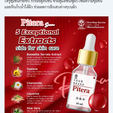
ให้รูขุมขนกระชับ ริ้วรอยดูตื้นขึ้น ช่วยดูแลฟื้นฟูผิว เพิ่มความชุ่มชื่น
และกักเก็บน้ำใต้ผิว ช่วยลดการอักเสบต่างๆบนผิว