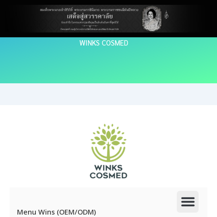
Skip
to
content
WINKS COSMED
Men
Menu Wins (OEM/ODM)