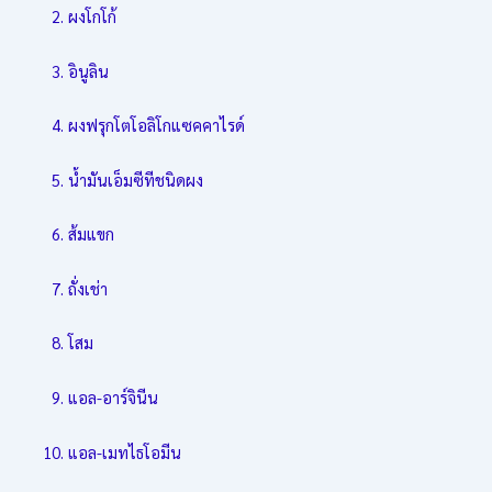
ผงโกโก้
อินูลิน
ผงฟรุกโตโอลิโกแซคคาไรด์
น้ำมันเอ็มซีทีชนิดผง
ส้มแขก
ถั่งเช่า
โสม
แอล-อาร์จินีน
แอล-เมทไธโอมีน