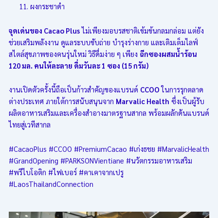
ผงกระชาดำ
จุดเด่นของ Cacao Plus
ไม่เพียงมอบรสชาติเข้มข้นกลมกล่อม แต่ยัง
ช่วยเสริมพลังงาน ดูแลระบบขับถ่าย บำรุงร่างกาย และเติมเต็มไลฟ์
สไตล์สุขภาพของคนรุ่นใหม่ วิธีดื่มง่าย ๆ เพียง
ฉีกซองผสมน้ำร้อน
120 มล. คนให้ละลาย ดื่มวันละ 1 ซอง (15 กรัม)
งานเปิดตัวครั้งนี้ถือเป็นก้าวสำคัญของแบรนด์
CCOO
ในการรุกตลาด
ต่างประเทศ ภายใต้การสนับสนุนจาก
Marvalic Health
ซึ่งเป็นผู้รับ
ผลิตอาหารเสริมและเครื่องสำอางมาตรฐานสากล พร้อมผลักดันแบรนด์
ไทยสู่เวทีสากล
#CacaoPlus #CCOO #PremiumCacao #เก่งธชย #MarvalicHealth
#GrandOpening #PARKSONVientiane #นวัตกรรมอาหารเสริม
#พรีไบโอติก #ไฟเบอร์ #คาเคาจากเปรู
#LaosThailandConnection