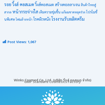
รอย
วิ้งส์ คอสเมด
วิ้งส์คอสเมด
สร้างคอลลาเจน
สินค้าไทยสู่
หน้ากระจ่างใส
โปรโมชั่
สากล
เติมความชุ่มชื้น
แก้ผมขาดหลุดร่วง
โรงงานรับผลิตครีม
โรคผิวหนัง
นพิเศษ
โฟมล้างหน้า
Post Views:
1,067
Winks Cosmed Co.,Ltd. (บริษัท วิ้งส์ คอสเมด จำกัด)
GMP Standard Cosmetics Factory