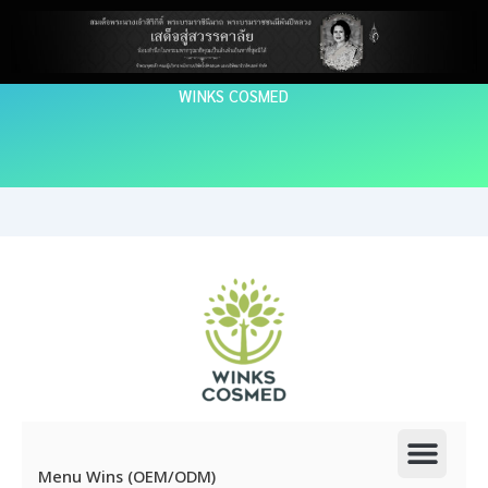
Skip
to
content
WINKS COSMED
Men
Menu Wins (OEM/ODM)