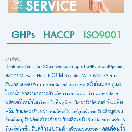
ป้ายกำกับ
Cambodia
Centella
CEOลาวไทย
Cosmoprof
GHPs
GrandOpening
OEM
Marvalic Health
White Serum
HACCP
Sleeping Mask
ดูแล
ครีมกันแดด
กันแดด SPF50PA+++
ขยายตลาดต่างประเทศ
ใบหน้า
ทำความสะอาดผิว
นวัตกรรมความงาม
บำรุงผมแตกปลาย
รับผลิต
ผลิตเซรั่มหน้าใส
ผิวขาวใส
ฟื้นฟูผิวขาวใส
มาร์วาลิคเฮลท์
ครีม
รับผลิตมูสโฟม
รับผลิตผงล้างหน้า
รับผลิตผลิตภัณฑ์ดูแลผิวกาย
รับผลิตเซรั่ม
รับผลิตเครื่องสำอาง
รับผลิตสบู่
รับผลิตโทนเนอร์รักแร้
รับสร้างแบรนด์
ลดเลือนริ้ว
รับผลิตโลชั่น
ลดริ้วรอยรอบดวงตา