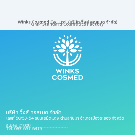
Winks Cosmed Co.,Ltd. (บริษัท วิ้งส์ คอสเมด จำกัด)
GMP Standard Cosmetics Factory
บริษัท วิ้งส์ คอสเมด จำกัด
เลขที่ 50/53-54 ถนนเสม็ดแดง ตำบลทับมา อำเภอเมืองระยอง จังหวัด
ระยอง 21000
Tel. 063-651-6415