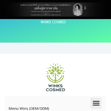
Skip
to
content
WINKS COSMED
Men
Menu Wins (OEM/ODM)