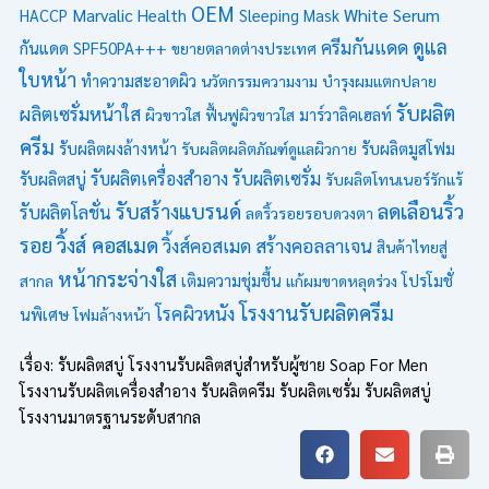
OEM
Marvalic Health
White Serum
HACCP
Sleeping Mask
ดูแล
ครีมกันแดด
กันแดด SPF50PA+++
ขยายตลาดต่างประเทศ
ใบหน้า
ทำความสะอาดผิว
นวัตกรรมความงาม
บำรุงผมแตกปลาย
รับผลิต
ผลิตเซรั่มหน้าใส
ผิวขาวใส
ฟื้นฟูผิวขาวใส
มาร์วาลิคเฮลท์
ครีม
รับผลิตมูสโฟม
รับผลิตผงล้างหน้า
รับผลิตผลิตภัณฑ์ดูแลผิวกาย
รับผลิตเซรั่ม
รับผลิตเครื่องสำอาง
รับผลิตสบู่
รับผลิตโทนเนอร์รักแร้
รับสร้างแบรนด์
ลดเลือนริ้ว
รับผลิตโลชั่น
ลดริ้วรอยรอบดวงตา
รอย
วิ้งส์ คอสเมด
วิ้งส์คอสเมด
สร้างคอลลาเจน
สินค้าไทยสู่
หน้ากระจ่างใส
โปรโมชั่
สากล
เติมความชุ่มชื้น
แก้ผมขาดหลุดร่วง
โรงงานรับผลิตครีม
โรคผิวหนัง
นพิเศษ
โฟมล้างหน้า
เรื่อง: รับผลิตสบู่ โรงงานรับผลิตสบู่สำหรับผู้ชาย Soap For Men
โรงงานรับผลิตเครื่องสำอาง รับผลิตครีม รับผลิตเซรั่ม รับผลิตสบู่
โรงงานมาตรฐานระดับสากล