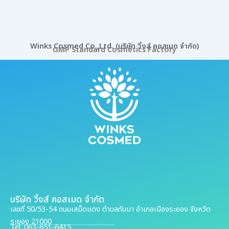
Winks Cosmed Co.,Ltd. (บริษัท วิ้งส์ คอสเมด จำกัด)
GMP Standard Cosmetics Factory
บริษัท วิ้งส์ คอสเมด จำกัด
เลขที่ 50/53-54 ถนนเสม็ดแดง ตำบลทับมา อำเภอเมืองระยอง จังหวัด
ระยอง 21000
Tel. 063-651-6415