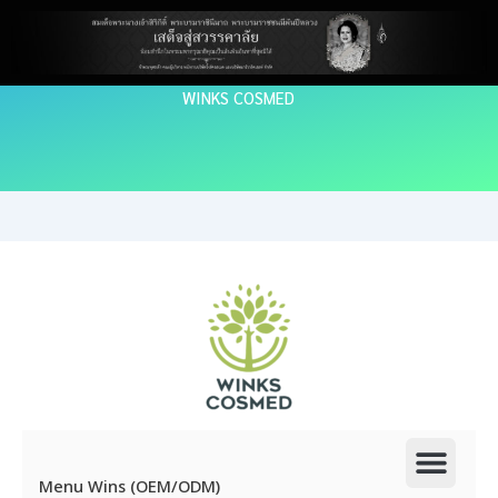
Skip
to
content
WINKS COSMED
Men
Menu Wins (OEM/ODM)