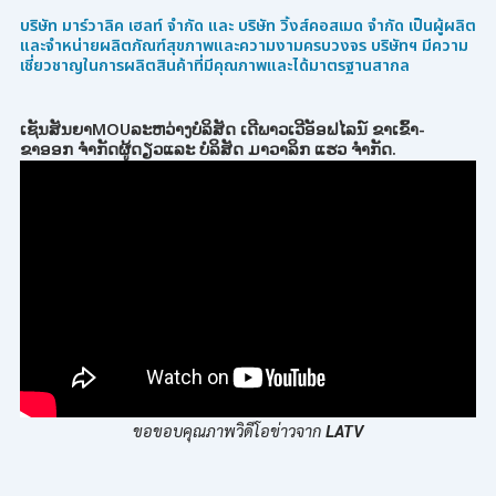
บริษัท มาร์วาลิค เฮลท์ จำกัด และ บริษัท วิ้งส์คอสเมด จำกัด เป็นผู้ผลิต
และจำหน่ายผลิตภัณฑ์สุขภาพและความงามครบวงจร บริษัทฯ มีความ
เชี่ยวชาญในการผลิตสินค้าที่มีคุณภาพและได้มาตรฐานสากล
ເຊັນສັນຍາMOUລະຫວ່າງບໍລິສັດ ເດີພາວເວີອັອຟໄລນ໌ ຂາເຂົ້າ-
ຂາອອກ ຈຳກັດຜູ້ດຽວແລະ ບໍລິສັດ ມາວາລິກ ແຮວ ຈຳກັດ.
ขอขอบคุณภาพวิดีโอข่าวจาก
LATV