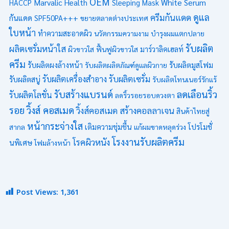
OEM
Marvalic Health
White Serum
HACCP
Sleeping Mask
ดูแล
ครีมกันแดด
กันแดด SPF50PA+++
ขยายตลาดต่างประเทศ
ใบหน้า
ทำความสะอาดผิว
นวัตกรรมความงาม
บำรุงผมแตกปลาย
รับผลิต
ผลิตเซรั่มหน้าใส
ผิวขาวใส
ฟื้นฟูผิวขาวใส
มาร์วาลิคเฮลท์
ครีม
รับผลิตมูสโฟม
รับผลิตผงล้างหน้า
รับผลิตผลิตภัณฑ์ดูแลผิวกาย
รับผลิตเซรั่ม
รับผลิตเครื่องสำอาง
รับผลิตสบู่
รับผลิตโทนเนอร์รักแร้
รับสร้างแบรนด์
ลดเลือนริ้ว
รับผลิตโลชั่น
ลดริ้วรอยรอบดวงตา
รอย
วิ้งส์ คอสเมด
วิ้งส์คอสเมด
สร้างคอลลาเจน
สินค้าไทยสู่
หน้ากระจ่างใส
โปรโมชั่
สากล
เติมความชุ่มชื้น
แก้ผมขาดหลุดร่วง
โรงงานรับผลิตครีม
โรคผิวหนัง
นพิเศษ
โฟมล้างหน้า
Post Views:
1,361