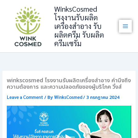
Skip
WinksCosmed
to
โรงงานรับผลิต
content
เครื่องสำอาง รับ
ผลิตครีม รับผลิต
ครีมเซรั่ม
winkscosmed โรงงานรับผลิตเครื่องสำอาง คำนึงถึง
ความต้องการ และความปลอดภัยของผู้บริโภค วิ้งส์
Leave a Comment
WinksCosmed
/ By
/
3 กรกฎาคม 2024
ตัว
เล่น
ไฟล์
วิดีโอ