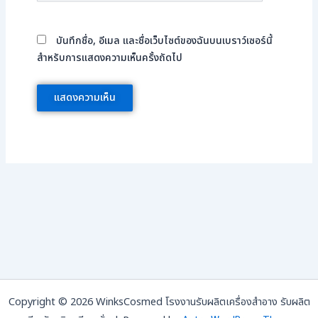
บันทึกชื่อ, อีเมล และชื่อเว็บไซต์ของฉันบนเบราว์เซอร์นี้
สำหรับการแสดงความเห็นครั้งถัดไป
Copyright © 2026 WinksCosmed โรงงานรับผลิตเครื่องสำอาง รับผลิต