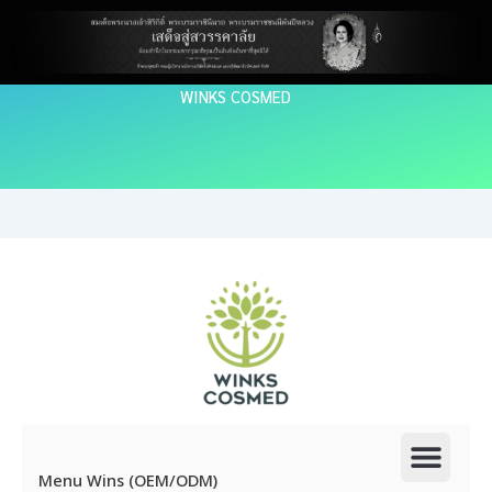
Skip
to
content
WINKS COSMED
Men
Menu Wins (OEM/ODM)