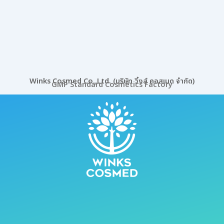
Winks Cosmed Co.,Ltd. (บริษัท วิ้งส์ คอสเมด จำกัด)
GMP Standard Cosmetics Factory