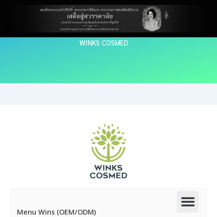
Skip
to
content
WINKS COSMED
Men
Menu Wins (OEM/ODM)