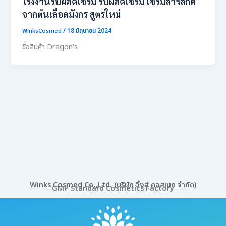
โรงงานรับผลิตเซรั่ม รับผลิตเซรั่ม เซรั่มสารสกัด
จากต้นเลือดมังกร สูตรใหม่
WinksCosmed
/
18 มิถุนายน 2024
ชื่อสินค้า Dragon’s
Winks Cosmed Co.,Ltd. (บริษัท วิ้งส์ คอสเมด จำกัด)
GMP Standard Cosmetics Factory