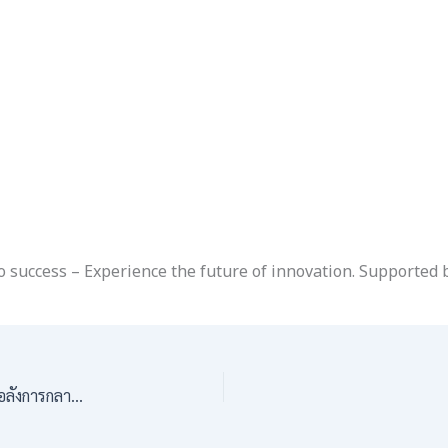
g to success – Experience the future of innovation. Supported
มาร์วาลิคเฮลท์ จับมือผู้ประกอบการ สปป.ลาว เปิดตัวสินค้าอลังการกลางห้างดังเวียงจันทน์ จุดไฟนวัตกรรมสู่อนาคต