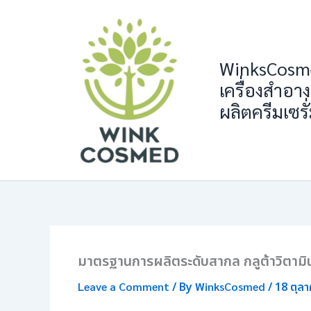
Skip
to
content
WinksCosme
เครื่องสำอาง
ผลิตครีมเซรั
มาตรฐานการผลิตระดับสากล กลูต้าวิตามิ
Leave a Comment
/ By
WinksCosmed
/
18 ตุล