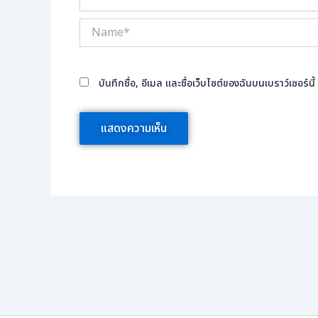
Name*
บันทึกชื่อ, อีเมล และชื่อเว็บไซต์ของฉันบนเบราว์เซอร์