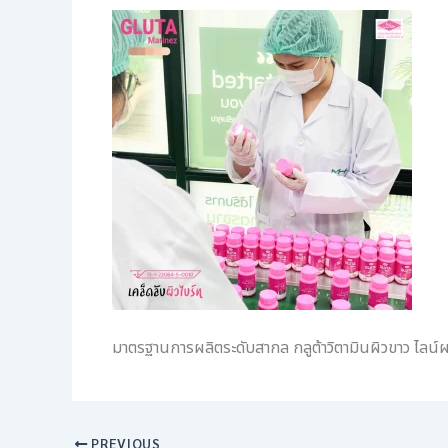
มาตรฐานการผลิตระดับสากล กลูต้าวิตามินผิวขาว ไลน์
PREVIOUS