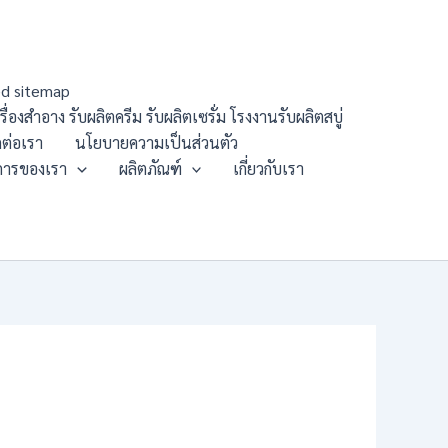
d sitemap
องสำอาง รับผลิตครีม รับผลิตเซรั่ม โรงงานรับผลิตสบู่
ดต่อเรา
นโยบายความเป็นส่วนตัว
การของเรา
ผลิตภัณฑ์
เกี่ยวกับเรา