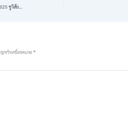
ผู้บริหารบริษัทฯ เยี่ยมชมงาน THAIFEX – ANUGA ASIA 2025 ชูวิสัยทัศน์ “นวัตกรรมอาหารไทยสู่ตลาดโลก”
็นถูกทำเครื่องหมาย
*