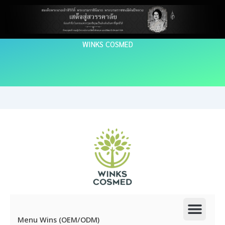
Skip
to
content
WINKS COSMED
Men
Menu Wins (OEM/ODM)