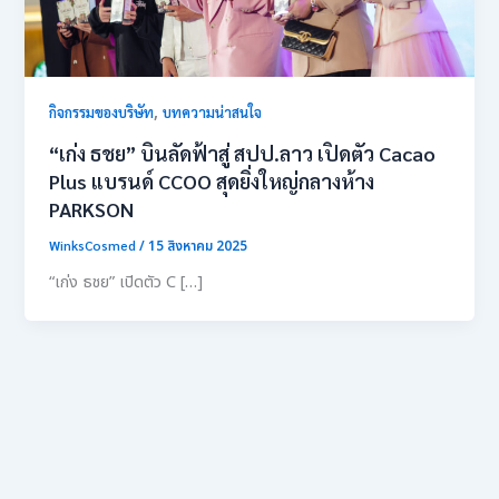
,
กิจกรรมของบริษัท
บทความน่าสนใจ
“เก่ง ธชย” บินลัดฟ้าสู่ สปป.ลาว เปิดตัว Cacao
Plus แบรนด์ CCOO สุดยิ่งใหญ่กลางห้าง
PARKSON
WinksCosmed
/
15 สิงหาคม 2025
“เก่ง ธชย” เปิดตัว C […]