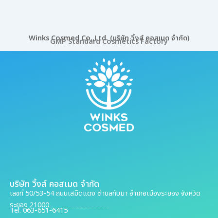
Winks Cosmed Co.,Ltd. (บริษัท วิ้งส์ คอสเมด จำกัด)
GMP Standard Cosmetics Factory
บริษัท วิ้งส์ คอสเมด จำกัด
เลขที่ 50/53-54 ถนนเสม็ดแดง ตำบลทับมา อำเภอเมืองระยอง จังหวัด
ระยอง 21000
Tel. 063-651-6415