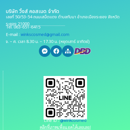
บริษัท วิ้งส์ คอสเมด จำกัด
เลขที่ 50/53-54 ถนนเสม็ดแดง ตำบลทับมา อำเภอเมืองระยอง จังหวัด
ระยอง 21000
Tel. 063-651-6415
winkscosmed@gmail.com
E-mail :
จ. – ศ. เวลา 8.30 น. – 17.30 น. (หยุดเสาร์ อาทิตย์)
Line ID :
@winkcosmed
คลิกที่ภาพเพื่อแอดได้เลยเลย!