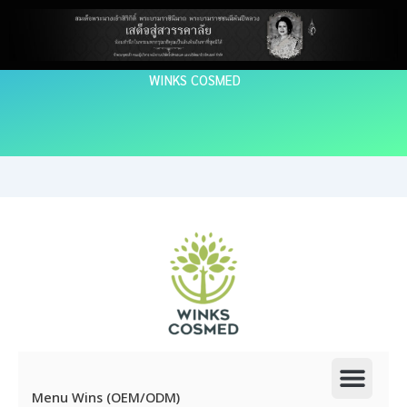
Skip
to
content
WINKS COSMED
Men
Menu Wins (OEM/ODM)