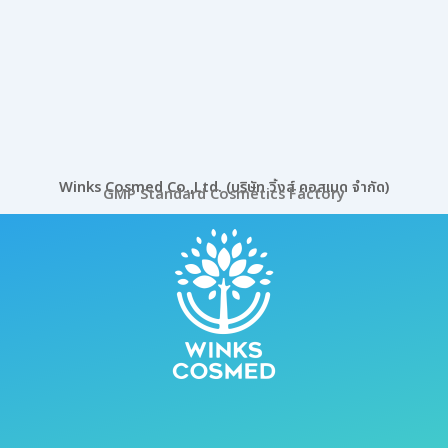
Winks Cosmed Co.,Ltd. (บริษัท วิ้งส์ คอสเมด จำกัด)
GMP Standard Cosmetics Factory