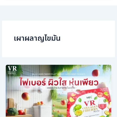
เผาผลาญไขมัน