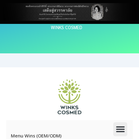
Skip
to
content
WINKS COSMED
Men
Menu Wins (OEM/ODM)