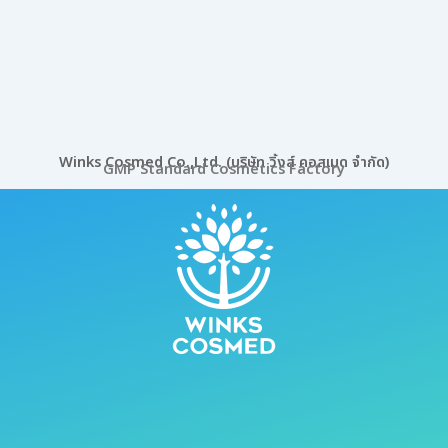
Winks Cosmed Co.,Ltd. (บริษัท วิ้งส์ คอสเมด จำกัด)
GMP Standard Cosmetics Factory