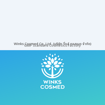
Winks Cosmed Co.,Ltd. (บริษัท วิ้งส์ คอสเมด จำกัด)
GMP Standard Cosmetics Factory