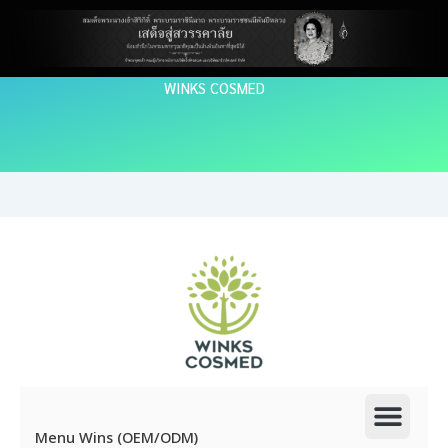
Skip
to
content
WINKS COSMED
Men
Menu Wins (OEM/ODM)