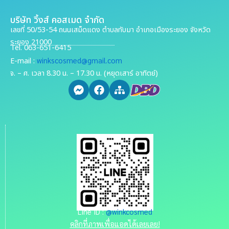
บริษัท วิ้งส์ คอสเมด จำกัด
เลขที่ 50/53-54 ถนนเสม็ดแดง ตำบลทับมา อำเภอเมืองระยอง จังหวัด
ระยอง 21000
Tel. 063-651-6415
winkscosmed@gmail.com
E-mail :
จ. – ศ. เวลา 8.30 น. – 17.30 น. (หยุดเสาร์ อาทิตย์)
Line ID :
@winkcosmed
คลิกที่ภาพเพื่อแอดได้เลยเลย!