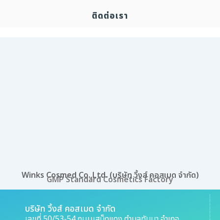
ติดต่อเรา
Winks Cosmed Co.,Ltd. (บริษัท วิ้งส์ คอสเมด จำกัด)
GMP Standard Cosmetics Factory
บริษัท วิ้งส์ คอสเมด จำกัด
เลขที่ 50/53-54 ถนนเสม็ดแดง ตำบลทับมา อำเภอ