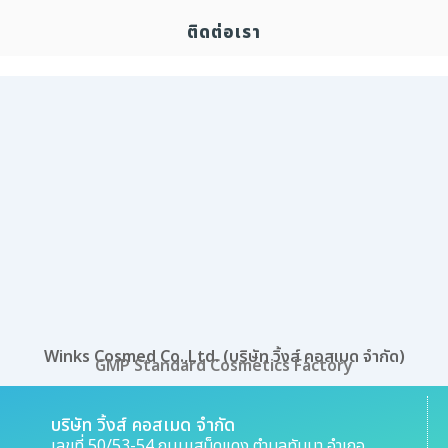
ติดต่อเรา
Winks Cosmed Co.,Ltd. (บริษัท วิ้งส์ คอสเมด จำกัด)
GMP Standard Cosmetics Factory
บริษัท วิ้งส์ คอสเมด จำกัด
เลขที่ 50/53-54 ถนนเสม็ดแดง ตำบลทับมา อำเภอ