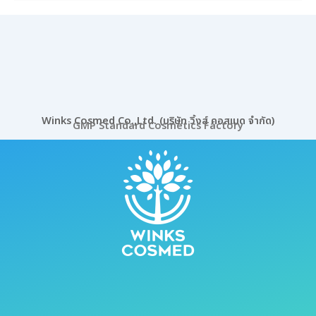
Winks Cosmed Co.,Ltd. (บริษัท วิ้งส์ คอสเมด จำกัด)
GMP Standard Cosmetics Factory