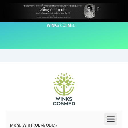
Skip
to
content
WINKS COSMED
Men
Menu Wins (OEM/ODM)