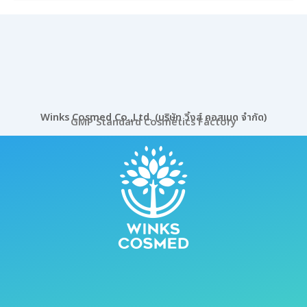
Winks Cosmed Co.,Ltd. (บริษัท วิ้งส์ คอสเมด จำกัด)
GMP Standard Cosmetics Factory