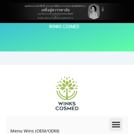
Skip
to
content
WINKS COSMED
Men
Menu Wins (OEM/ODM)