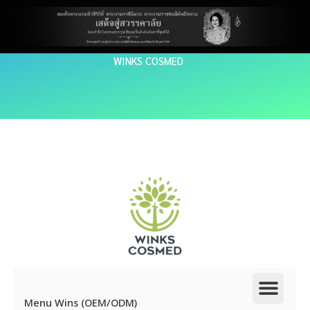
Skip
to
content
WINKS COSMED
Men
Menu Wins (OEM/ODM)