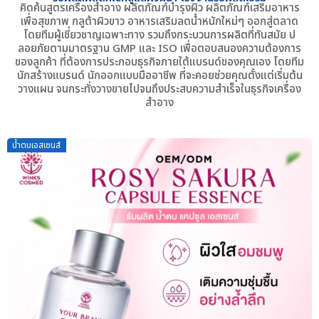
คิดค้นสูตรเครื่องสำอาง ผลิตภัณฑ์บำรุงผิว ผลิตภัณฑ์เสริมอาหาร
เพื่อสุขภาพ กลูต้าผิวขาว อาหารเสริมลดน้ำหนักใหม่ๆ ออกสู่ตลาด
โดยทีมผู้เชี่ยวชาญเฉพาะทาง รวมถึงกระบวนการผลิตที่ทันสมัย ป
ลอยภัยตามมาตรฐาน GMP และ ISO เพื่อตอบสนองความต้องการ
ของลูกค้า ที่ต้องการประกอบธุรกิจภายใต้แบรนด์ของคุณเอง โดยทีม
นักสร้างแบรนด์ นักออกแบบมืออาชีพ ที่จะคอยช่วยคุณตั้งแต่เริ่มต้น
วางแผน จนกระทั่งวางขายไปจนถึงประสบความสำเร็จในธุรกิจเครื่อง
สำอาง
น้ำตบเอสเซนส์